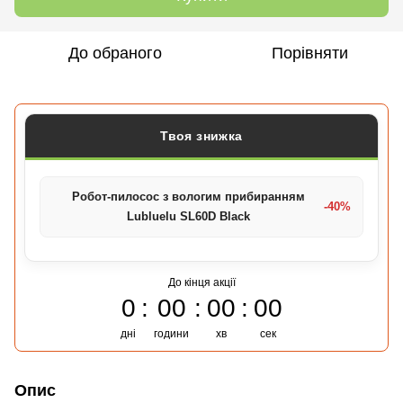
До обраного
Порівняти
Твоя знижка
Робот-пилосос з вологим прибиранням
-40%
Lubluelu SL60D Black
До кінця акції
0
00
00
00
дні
години
хв
сек
Опис