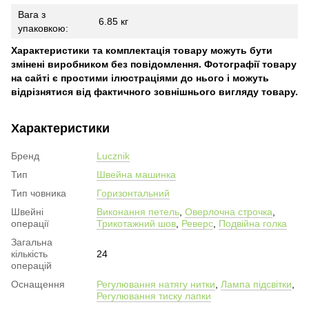
Вага з
6.85 кг
упаковкою:
Характеристики та комплектація товару можуть бути
змінені виробником без повідомлення. Фотографії товару
на сайті є простими ілюстраціями до нього і можуть
відрізнятися від фактичного зовнішнього вигляду товару.
Характеристики
Бренд
Lucznik
Тип
Швейна машинка
Тип човника
Горизонтальний
Швейні
Виконання петель
,
Оверлочна строчка
,
операції
Трикотажний шов
,
Реверс
,
Подвійна голка
Загальна
кількість
24
операцій
Оснащення
Регулювання натягу нитки
,
Лампа підсвітки
,
Регулювання тиску лапки