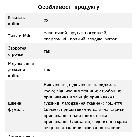
Особливості продукту
Кількість
22
стібків:
еластичний; прутик; покривний;
Типи стібків
оверлочний; прямий; гладдю; зигзаг
Зворотня
так
строчка:
Регулювання
довжини
так
стібка:
Вишивання; підшивання невидимого
краю; підшивання тканини; стьобання;
пришивання аплікації; пришивання
Швейні
ґудзиків; лагодження тканини; пошиття
функції:
білизни; пришивання еластичної стрічки;
пришивання еластичної стрічки;
пришивання блискавки; оздоблення краю;
зміцнення тканини; зшивання тканини
Автоматична