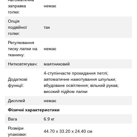
заправка
немає
голки:
Опція
подвійної
так
голки:
Регулювання
тиску лапки на
немає
тканину:
Нитковтягувач:
маятниковий
4-ступінчасте прокидання петлі;
Додаткові
автоматичне намотування шпульки;
функції:
вбудоване освітлення; вільний рукав;
високий підйом лапки
Дисплей
немає
Фізичні характеристики
Вага
6.9 кг
Розміри
44.70 x 33.20 x 24.40 см
упаковки: