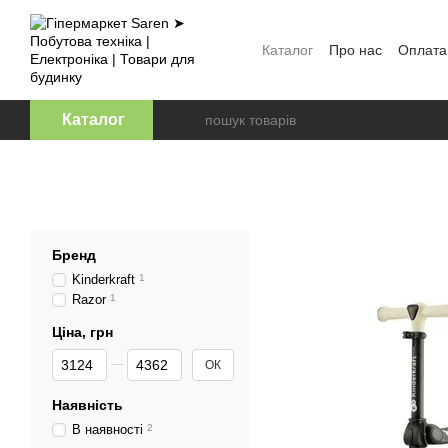
Перейти к основному контенту
Каталог
Про нас
Оплата
Відгуки про магазин
Оф
Каталог
Бренд
Kinderkraft
1
Razor
1
Ціна, грн
От Ціна, грн
До Ціна, грн
ОК
Наявність
В наявності
2