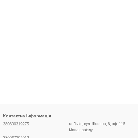
Контактна інформація
380800319275
м. Львів, вул. Шопена, 8, оф. 115
Мапа проїзду
380967294912