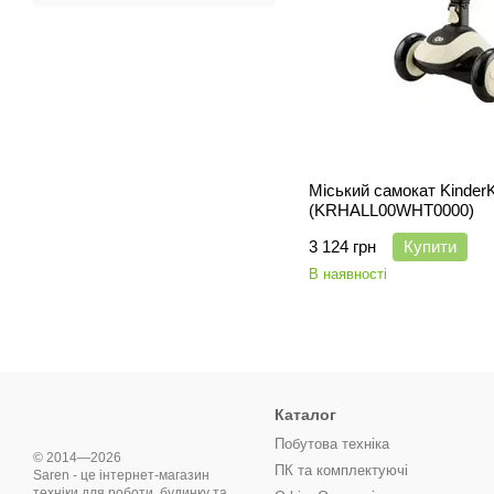
Міський самокат KinderKr
(KRHALL00WHT0000)
3 124 грн
Купити
В наявності
Каталог
Побутова техніка
© 2014—2026
ПК та комплектуючі
Saren - це інтернет-магазин
техніки для роботи, будинку та