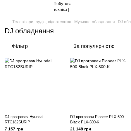
Телевізори, аудіо, відеотехніка
Музичне обладнання
DJ об
DJ обладнання
Фільтр
За популярністю
DJ програвач Hyundai
DJ програвач Pioneer PLX-500
RTC182SURIP
Black PLX-500-K
7 157 грн
21 148 грн