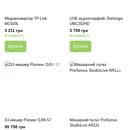
Медіаконвертер TP-Link
USB аудіоінтерфейс Behringer
MC420L
UMC202HD
3 211 грн
3 759 грн
В наявності
В наявності
Купити
Купити
DJ-мікшер Pioneer DJM-S7
Мікшерний пульт PreSonus
StudioLive AR12c
95 758 грн