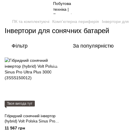
ПК та комплектуючі
Комп'ютерна периферія
Інвертори для
Інвертори для сонячних батарей
Фільтр
За популярністю
Твоя вигода тут
Гібридний сонячний інвертор
(hybrid) Volt Polska Sinus Pro
Ultra Plus 3000 (3SSS150012)
11 567 грн