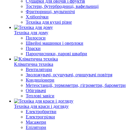
Сушарки для овочів і фруктів
Тостери, бутербродниці, вафельниці
Фритюрниці, мультипічі
Хлібопічки
Техніка для кухні різне
Техніка для дому
Пилососи
Швейні машинки і оверлоки
Праски
Пароочисники, парові швабри
Кліматична техніка
Вентилятори
Зволожувачі, осушувачі, очищувачі повітря
Кондиціонери
Метеостанції, термометри, гігрометри, барометри
Обігрівачі
Теплові завіси
Техніка для краси і догляду
Електробритви
Електрогрілки
Масажери
Епілятори