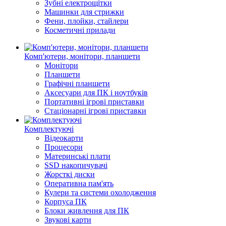
Зубні електрощітки
Машинки для стрижки
Фени, плойки, стайлери
Косметичні прилади
Комп'ютери, монітори, планшети
Монітори
Планшети
Графічні планшети
Аксесуари для ПК і ноутбуків
Портативні ігрові приставки
Стаціонарні ігрові приставки
Комплектуючі
Відеокарти
Процесори
Материнські плати
SSD накопичувачі
Жорсткі диски
Оперативна пам'ять
Кулери та системи охолодження
Корпуса ПК
Блоки живлення для ПК
Звукові карти