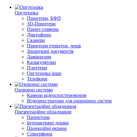
Оргтехніка
Принтери, БФП
3D-Принтери
Принт-сервери
Диктофони
Сканери
Принтери етикеток, чеків
Знищувачі документів
Ламінатори
Калькулятори
Плоттери
Оргтехніка інше
Телефони
Охоронні системи
Камери відеоспостереження
Відеореєстратори для охоронних систем
Презентаційне обладнання
Проектори
Інтерактивні дошки
Проекційні екрани
Спікерфони