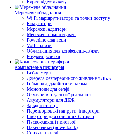
Карти відеозахвату
Мережеве обладнання
Wi-Fi маршрутизатори та точки доступу
Комутатори
Мережеві адаптери
Мережеві накопичувачі
Powerline адаптери
VoIP шлюзи
Обладнання для конференц-зв'язку
Розумні розетки
Комп'ютерна периферія
Веб-камери
Джерела безперебійного живлення ДБЖ
Геймпади, джойстики, керма
Моноподи для селфі
Окуляри віртуальної реальності
Акумулятори для ДБЖ
Зарядні станції
Перетворювачі напруги, інвертори
Інвертори для сонячних батарей
Пуско-зарядні пристрої
Павербанки (powerbank)
Сонячні панелі