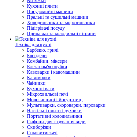
Витяжки
Кухонні плити
Посудомийні машини
Пральні та сушильні машини
Холодильники та морозильники
Підігрівачі посуду
Прилавки та холодильні вітрини
Техніка для кухні
Барбекю, грилі
Блендери
Комбайни, міксери
Електром'ясорубки
Кавоварки і кавомашини
Кавомолки
Чайники
Кухонні ваги
Мікрохвильові печі
Морозивниці і йогуртниці
Мультиварки, скороварки, пароварки
Настільні плити і духовки
Портативні холодильники
Сифони для газування води
Скиборізки
Соковитискачі