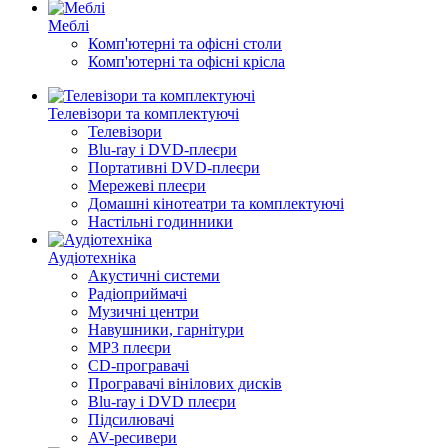
Меблі
Комп'ютерні та офісні столи
Комп'ютерні та офісні крісла
Телевізори та комплектуючі
Телевізори
Blu-ray і DVD-плеєри
Портативні DVD-плеєри
Мережеві плеєри
Домашні кінотеатри та комплектуючі
Настільні годинники
Аудіотехніка
Акустичні системи
Радіоприймачі
Музичні центри
Навушники, гарнітури
MP3 плеєри
CD-програвачі
Програвачі вінілових дисків
Blu-ray і DVD плеєри
Підсилювачі
AV-ресивери