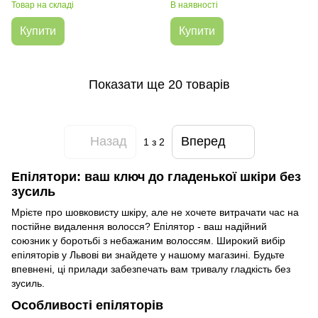
Товар на складі
В наявності
Купити
Купити
Показати ще 20 товарів
Назад
Вперед
1
з 2
Епілятори: ваш ключ до гладенької шкіри без
зусиль
Мрієте про шовковисту шкіру, але не хочете витрачати час на
постійне видалення волосся? Епілятор - ваш надійний
союзник у боротьбі з небажаним волоссям. Широкий вибір
епіляторів у Львові ви знайдете у нашому магазині. Будьте
впевнені, ці прилади забезпечать вам тривалу гладкість без
зусиль.
Особливості епіляторів