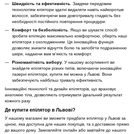
Швидкість та ефективність
. Завдяки передовим
технологіям епіятори здатні видаляти навіть найкоротше
волосся, забезпечуючи вам довготривалу гладкість без
необхідності постійного повторення процедури.
Комфорт та безболісність
. Якщо ви шукаєте спосіб
зробити епіляцію максимально комфортною, оберіть наші
епілятори з охолодженням. Ця інноваційна функція
дозволяє знизити відчуття болю та запобігти подразненню
шкіри, надаючи вам м'якість та комфорт.
Різноманітність вибору
. У нашому асортименті ви
знайдете епілятори різних типів, включаючи інноваційні
лазерні епілятори, купити які можна у Львові. Вони
забезпечують найбільш тривалу ефективність.
Інноваційні технології та дизайн епіляторів, що враховує
анатомію тіла, дозволяють отримувати ідеальний результат
кожного разу.
Де купити епілятор в Львові?
У нашому магазині ви зможете придбати епілятор у Львові за
ціною, яка доступна для наших покупців, та з доставкою прямо
до вашого дому. Замовляйте онлайн або завітайте до нашого