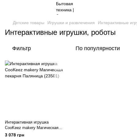
Детские товары
Игрушки и развлечения
Интерактивные игр
Интерактивные игрушки, роботы
Фильтр
По популярности
Интерактивная игрушка
CooKeez makery Магическая
пекарня Паляница (23501)
3 078 грн