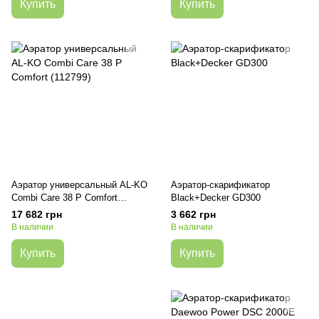
Купить
Купить
Аэратор универсальный AL-KO
Аэратор-скарификатор
Combi Care 38 P Comfort
Black+Decker GD300
(112799)
17 682 грн
3 662 грн
В наличии
В наличии
Купить
Купить