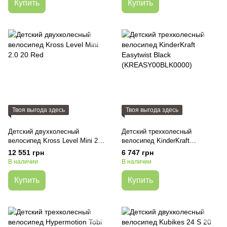
Купить
Купить
Твоя выгода здесь
Твоя выгода здесь
Детский двухколесный
Детский трехколесный
велосипед Kross Level Mini 2.0
велосипед KinderKraft
20 Red
Easytwist Black
12 551 грн
6 747 грн
(KREASY00BLK0000)
В наличии
В наличии
Купить
Купить