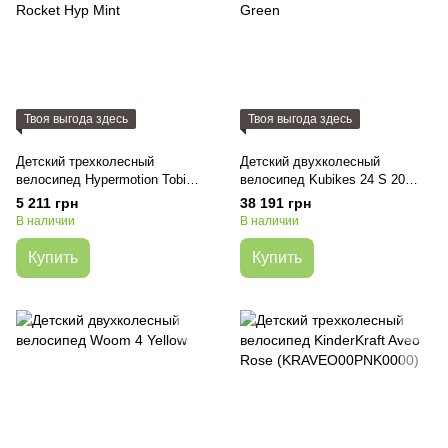
Твоя выгода здесь
Твоя выгода здесь
Детский трехколесный
Детский двухколесный
велосипед Hypermotion Tobi
велосипед Kubikes 24 S 20
Rocket Hyp Mint
Green
5 211 грн
38 191 грн
В наличии
В наличии
Купить
Купить