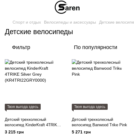
Спорт и отдых
Велосипеды и аксессуары
Детские велосип
Детские велосипеды
Фильтр
По популярности
Твоя выгода здесь
Твоя выгода здесь
Детский трехколесный
Детский трехколесный
велосипед KinderKraft 4TRIKE
велосипед Banwood Trike Pink
Silver Grey
3 215 грн
5 271 грн