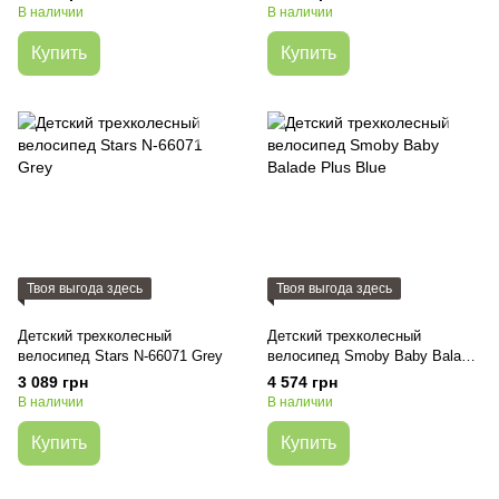
(KR4TRI22GRY0000)
В наличии
В наличии
Купить
Купить
Твоя выгода здесь
Твоя выгода здесь
Детский трехколесный
Детский трехколесный
велосипед Stars N-66071 Grey
велосипед Smoby Baby Balade
Plus Blue
3 089 грн
4 574 грн
В наличии
В наличии
Купить
Купить