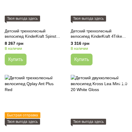
Твоя выгода здесь
Твоя выгода здесь
Детский трехколесный
Детский трехколесный
велосипед KinderKraft Spinstep
велосипед KinderKraft 4Trike
Pastel Green
Pink
8 267 грн
3 316 грн
(KRSPST00GRE0000)
В наличии
В наличии
Купить
Купить
Быстрая отправка
Твоя выгода здесь
Твоя выгода здесь