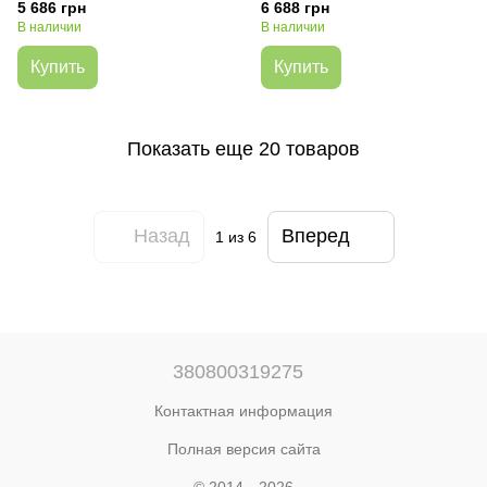
Mistyc Green
Malachite Gray
5 686 грн
6 688 грн
(KRAVEO00GRE0000)
(KRAVEO00GRY0000)
В наличии
В наличии
Купить
Купить
Показать еще 20 товаров
Назад
Вперед
1
из 6
380800319275
Контактная информация
Полная версия сайта
© 2014—2026