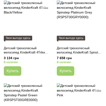
Твоя выгода здесь
Твоя выгода здесь
Детский трехколесный
Детский трехколесный
велосипед KinderKraft 4Trike
велосипед KinderKraft Spinstep
Black/Yellow
Platinum Grey
3 134 грн
7 658 грн
(RSPST00GRY0000)
В наличии
В наличии
Купить
Купить