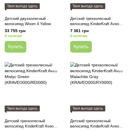
Твоя выгода здесь
Твоя выгода здесь
Детский двухколесный
Детский трехколесный
велосипед Woom 4 Yellow
велосипед KinderKraft Aveo
Rose (KRAVEO00PNK0000)
33 755 грн
7 361 грн
В наличии
В наличии
Купить
Купить
Твоя выгода здесь
Твоя выгода здесь
Детский трехколесный
Детский трехколесный
велосипед KinderKraft Aveo
велосипед KinderKraft Aveo