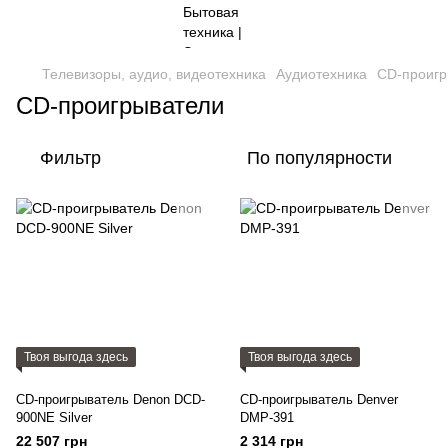
Телевизоры, аудио, видеотехника
Аудиотехника
CD-проигр
CD-проигрыватели
Фильтр
По популярности
Твоя выгода здесь
Твоя выгода здесь
CD-проигрыватель Denon DCD-
CD-проигрыватель Denver
900NE Silver
DMP-391
22 507 грн
2 314 грн