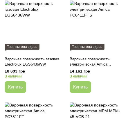
Твоя выгода здесь
Твоя выгода здесь
Варочная поверхность газовая
Варочная поверхность
Electrolux EGS6436WW
электрическая Amica
PC6411FTS
10 693 грн
14 161 грн
В наличии
В наличии
Купить
Купить