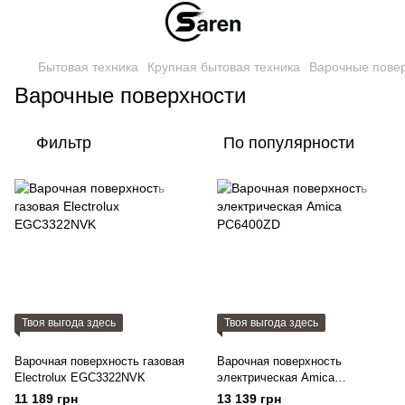
Бытовая техника
Крупная бытовая техника
Варочные пове
Варочные поверхности
Фильтр
По популярности
Твоя выгода здесь
Твоя выгода здесь
Варочная поверхность газовая
Варочная поверхность
Electrolux EGC3322NVK
электрическая Amica
PC6400ZD
11 189 грн
13 139 грн