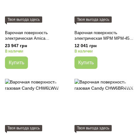
Твоя выгода здесь
Твоя выгода здесь
Варочная поверхность
Варочная поверхность
электрическая Amica
электрическая MPM MPM-45-
PC7511FT
VCB-21
23 947 грн
12 041 грн
В наличии
В наличии
Купить
Купить
Твоя выгода здесь
Твоя выгода здесь