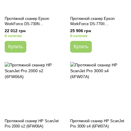
Протяжной сканер Epson
Протяжной сканер Epson
WorkForce DS-730N
WorkForce DS-770II
(B11B259401)
(B11B262401)
22 012 грн
25 906 грн
В наличии
В наличии
Купить
Купить
Протяжной сканер HP ScanJet
Протяжной сканер HP ScanJet
Pro 2000 s2 (6FW06A)
Pro 3000 s4 (6FW07A)