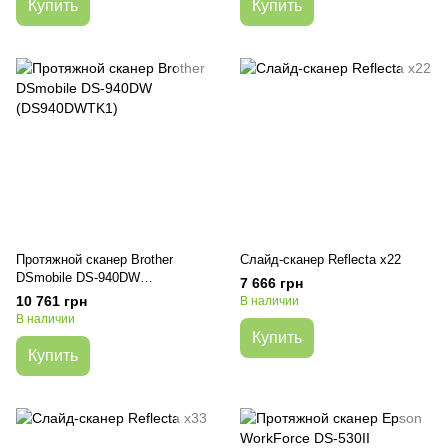
Купить
Купить
Протяжной сканер Brother
Слайд-сканер Reflecta x22
DSmobile DS-940DW
7 666 грн
(DS940DWTK1)
10 761 грн
В наличии
В наличии
Купить
Купить