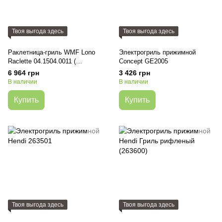
Твоя выгода здесь
Твоя выгода здесь
Раклетница-гриль WMF Lono
Электрогриль прижимной
Raclette 04.1504.0011 (
Concept GE2005
3200000016)
6 964 грн
3 426 грн
В наличии
В наличии
Купить
Купить
Твоя выгода здесь
Твоя выгода здесь