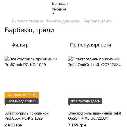
Бытовая техника
Техника для кухни
Барбекю, грили
Барбекю, грили
Фильтр
По популярности
Быстрая отправка
Твоя выгода здесь
Твоя выгода здесь
Электрогриль прижимной
Электрогриль прижимной Tefal
ProfiCook PC-KG 1029
OptiGrill+ XL GC722834
2 630 грн
7 155 грн