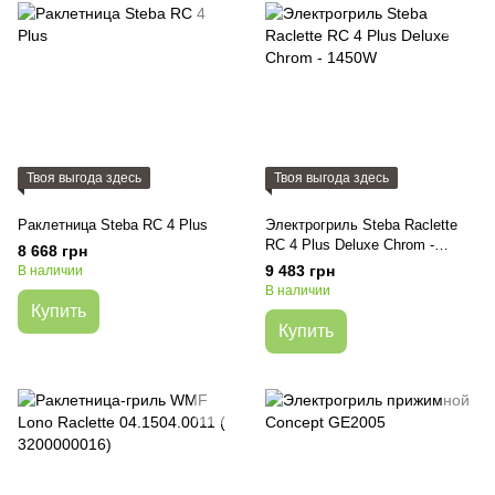
Твоя выгода здесь
Твоя выгода здесь
Раклетница Steba RC 4 Plus
Электрогриль Steba Raclette
RC 4 Plus Deluxe Chrom -
8 668 грн
1450W
9 483 грн
В наличии
В наличии
Купить
Купить