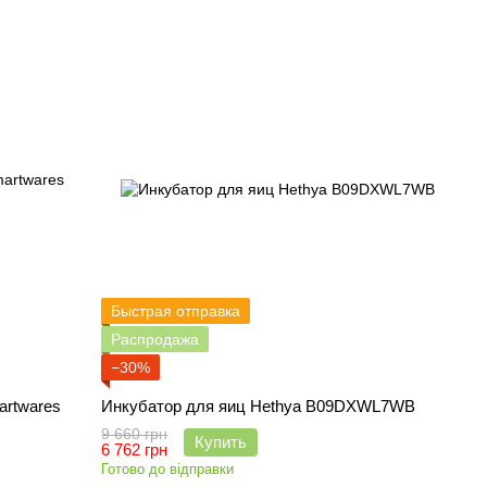
Быстрая отправка
Распродажа
−30%
artwares
Инкубатор для яиц Hethya B09DXWL7WB
9 660 грн
Купить
6 762 грн
Готово до відправки