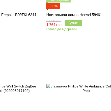
−30%
 Frepokii B09TKL6344
Настольная лампа Honsel 58461
2 520 грн
Купить
1 764 грн
Готово до відправки