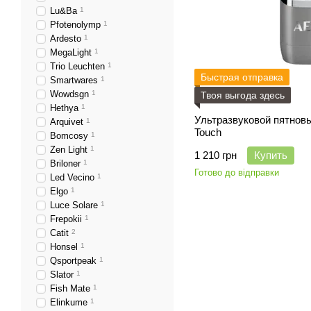
Lu&Ba
1
Pfotenolymp
1
Ardesto
1
MegaLight
1
Trio Leuchten
1
Быстрая отправка
Smartwares
1
Wowdsgn
1
Твоя выгода здесь
Hethya
1
Ультразвуковой пятнов
Arquivet
1
Touch
Bomcosy
1
Zen Light
1
1 210 грн
Купить
Briloner
1
Готово до відправки
Led Vecino
1
Elgo
1
Luce Solare
1
Frepokii
1
Catit
2
Honsel
1
Qsportpeak
1
Slator
1
Fish Mate
1
Elinkume
1