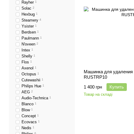
Rayher
1
Solac
2
Hexbug
1
Steamery
4
Ysister
1
Berdsen
1
Paulmann
1
N'oveen
2
Intex
1
Shelly
1
Flos
1
Axenol
1
Машинка для удаления
Octopus
1
RUSTRP10
Cutewashii
1
Philips Hue
1
1 400 грн
Купить
AEG
2
Товар на складі
Audio-Technica
1
Blanco
1
Blow
1
Concept
1
Ecovacs
1
Nedis
1
Philips
6