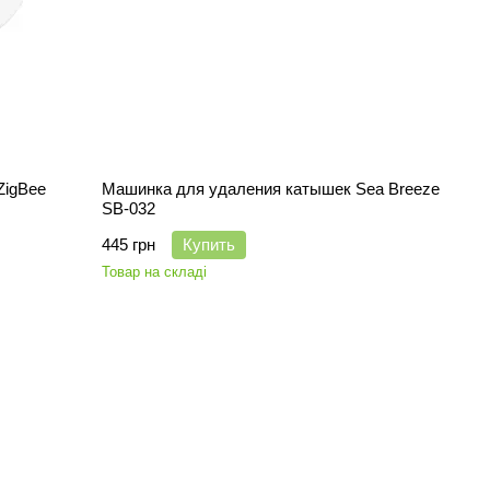
ZigBee
Машинка для удаления катышек Sea Breeze
SB-032
445 грн
Купить
Товар на складі