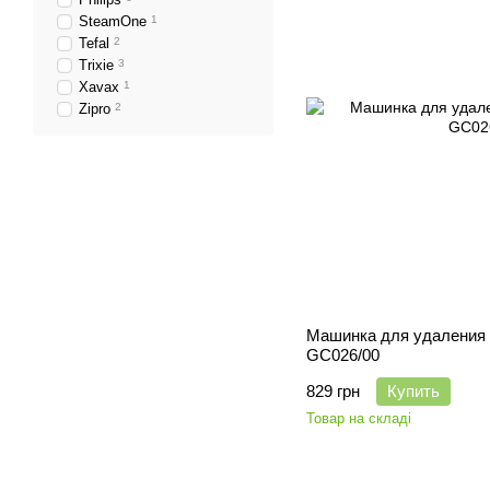
SteamOne
1
Tefal
2
Trixie
3
Xavax
1
Zipro
2
Машинка для удаления 
GC026/00
829 грн
Купить
Товар на складі