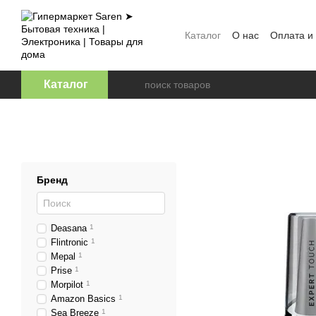
Перейти к основному контенту
Каталог
О нас
Оплата и
Отзывы о магазине
Офе
Каталог
Бренд
Deasana
1
Flintronic
1
Mepal
1
Prise
1
Morpilot
1
Amazon Basics
1
Sea Breeze
1