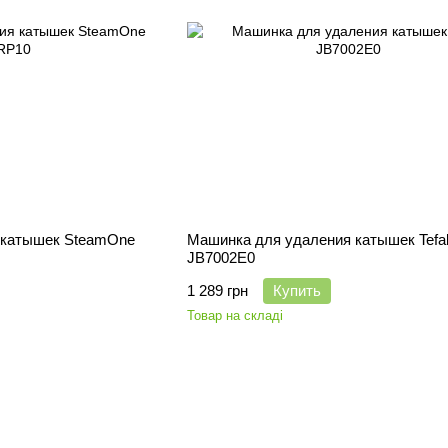
 катышек SteamOne
Машинка для удаления катышек Tefa
JB7002E0
1 289 грн
Купить
Товар на складі