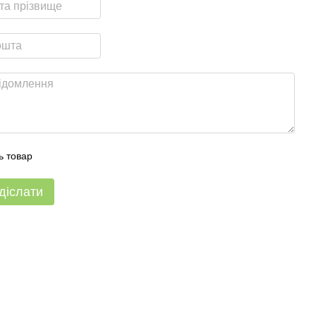
ь товар
діслати