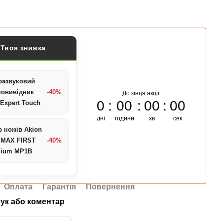
Твоя знижка
развуковий
овивідник
-40%
До кінця акції
0
00
00
00
Expert Touch
дні
години
хв
сек
р ножів Akion
 MAX FIRST
-40%
mium MP1B
Оплата
Гарантія
Повернення
гук або коментар