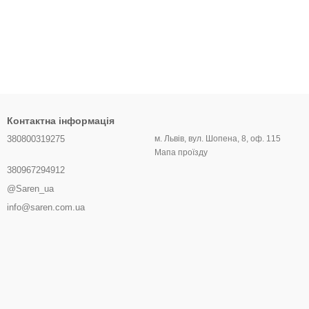
Контактна інформація
380800319275
м. Львів, вул. Шопена, 8, оф. 115
Мапа проїзду
380967294912
@Saren_ua
info@saren.com.ua