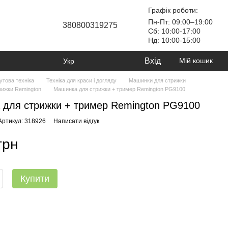
Графік роботи:
Пн-Пт: 09:00–19:00
380800319275
Сб: 10:00-17:00
Нд: 10:00-15:00
Вхід
Мій кошик
Укр
утова техніка
Техніка для краси і догляду
Машинки для стрижки
рижки Remington
Машинка для стрижки + тример Remington PG9100
для стрижки + тример Remington PG9100
Артикул: 318926
Написати відгук
грн
Купити