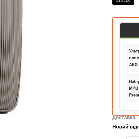
318926
Ульт
плям
AEG 
Набі
MPB
Pre
Доставка
Новий від