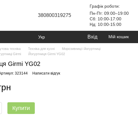
Графік роботи:
Пн-Пт: 09:00–19:00
380800319275
Сб: 10:00-17:00
Нд: 10:00-15:00
Вхід
Мій кошик
Укр
утова техніка
Техніка для кухні
Морозивниці і йогуртниці
гуртниці Girmi
Йогуртниця Girmi YG02
ця Girmi YG02
Артикул: 323144
Написати відгук
грн
Купити