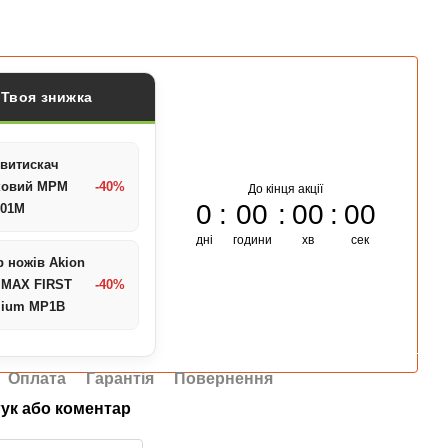
Твоя знижка
витискач
ковий MPM
-40%
До кінця акції
0
00
00
00
-01M
дні
години
хв
сек
р ножів Akion
 MAX FIRST
-40%
mium MP1B
Оплата
Гарантія
Повернення
гук або коментар