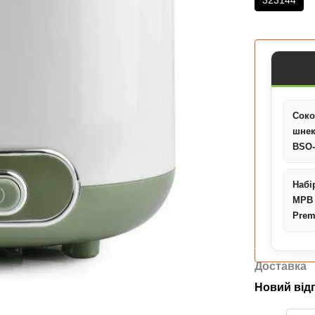
323144
Соко
шне
BSO
Набі
MPB
Pre
Доставка
Новий від