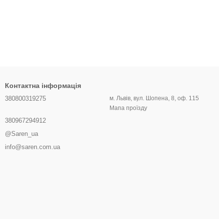
Контактна інформація
380800319275
м. Львів, вул. Шопена, 8, оф. 115
Мапа проїзду
380967294912
@Saren_ua
info@saren.com.ua