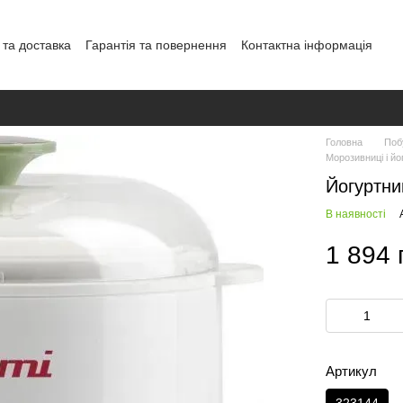
 та доставка
Гарантія та повернення
Контактна інформація
ерта
Політика конфіденційності
Головна
Поб
Морозивниці і йо
Йогуртни
В наявності
1 894 
Артикул