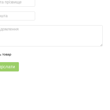
ь товар
діслати