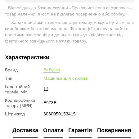
⠁Відповідно до Закону України «Про захист прав споживачів»,
товар належної якості не підлягає поверненню або обміну.
⠁⠁Характеристики та комплектація товару можуть бути змінені
виробником без повідомлення. Фотографії товару на сайті є
простими ілюстраціями до нього і можуть відрізнятися від
фактичного зовнішнього вигляду товару.
Характеристики
Бренд
BaByliss
Тип
Машинка для стрижки
Гарантійний
12
термін, міс.
Код виробника
E973E
товару (MPN)
Штрихкод
3030050153415
Доставка
Оплата
Гарантія
Повернення