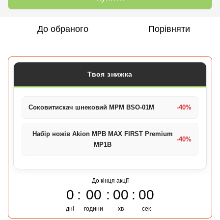
До обраного
Порівняти
Твоя знижка
Соковитискач шнековий MPM BSO-01M
-40%
Набір ножів Akion MPB MAX FIRST Premium
-40%
MP1B
До кінця акції
0
00
00
00
дні
години
хв
сек