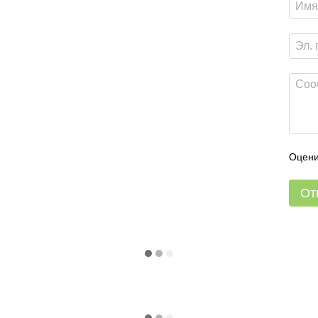
Оцени
От