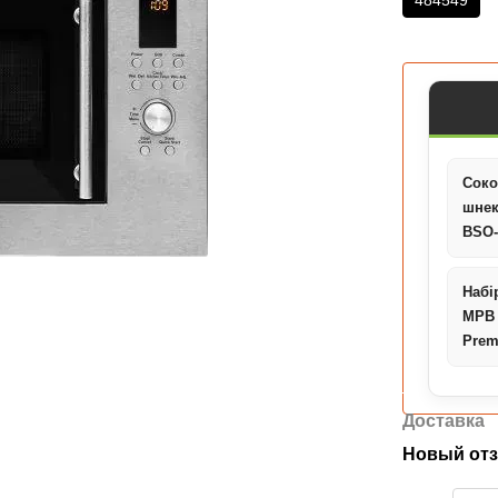
484549
Соко
шне
BSO
Набі
MPB
Pre
Доставка
Новый отз