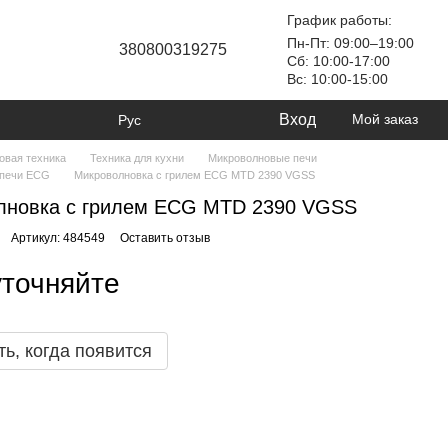
График работы:
Пн-Пт: 09:00–19:00
380800319275
Сб: 10:00-17:00
Вс: 10:00-15:00
Вход
Мой заказ
Рус
овая техника
Техника для кухни
Микроволновые печи
 печи ECG
Микроволновка с грилем ECG MTD 2390 VGSS
лновка с грилем ECG MTD 2390 VGSS
Артикул: 484549
Оставить отзыв
уточняйте
ь, когда появится