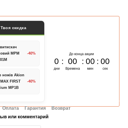
Твоя скидка
витискач
ковий MPM
-40%
До конца акции
0
00
00
00
-01M
дни
Времена
мин
сек
р ножів Akion
 MAX FIRST
-40%
mium MP1B
Оплата
Гарантия
Возврат
ыв или комментарий