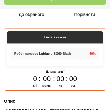
До обраного
Порівняти
Твоя знижка
Робот-пилосос Lubluelu SG60 Black
-40%
До кінця акції
0
00
00
00
дні
години
хв
сек
Опис