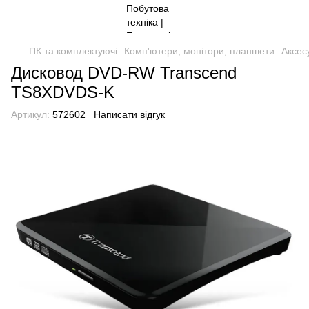
ПК та комплектуючі
Комп'ютери, монітори, планшети
Аксес
Дисковод DVD-RW Transcend
TS8XDVDS-K
Артикул:
572602
Написати відгук