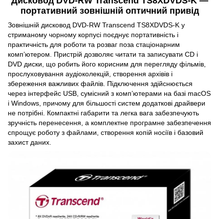
Дисковод DVD-RW Transcend TS8XDVDS-K —
портативний зовнішній оптичний привід
Зовнішній дисковод DVD-RW Transcend TS8XDVDS-K у
стриманому чорному корпусі поєднує портативність і
практичність для роботи та розваг поза стаціонарним
комп’ютером. Пристрій дозволяє читати та записувати CD і
DVD диски, що робить його корисним для перегляду фільмів,
прослуховування аудіоколекцій, створення архівів і
збереження важливих файлів. Підключення здійснюється
через інтерфейс USB, сумісний з комп’ютерами на базі macOS
і Windows, причому для більшості систем додаткові драйвери
не потрібні. Компактні габарити та легка вага забезпечують
зручність перенесення, а комплектне програмне забезпечення
спрощує роботу з файлами, створення копій носіїв і базовий
захист даних.