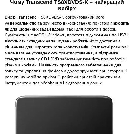
Чому Transcend TS8XDVDS-K – найкращий
вибір?
Вибір Transcend TS8XDVDS-K обґрунтований його
універсальністю та зручністю використання: пристрій підходить
як для щоденних задач вдома, так і для роботи в дорозі.
Сумісність із macOS і Windows, простота підключення по USB і
відсутність складних налаштувань роблять його доступним
рішенням для широкого кола користувачів. Компактні розміри і
мала вага не ускладнюють транспортування, а підтримка
стандартів запису CD і DVD забезпечує гнучкість при роботі з
різними носіями. Наявність програмного забезпечення для
запису та управління файлами додає зручності при створенні
резервних копій та архівації, роблячи пристрій практичним
інструментом для зберігання і відтворення даних.