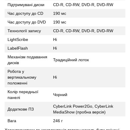
Підтримувані диски
CD-R, CD-RW, DVD-R, DVD-RW
Час доступу до CD
190 мс
Час доступу до DVD
190 мс
Технології запису
CD-R, CD-RW, DVD-R, DVD-RW
LightScribe
Ні
LabelFlash
Ні
Механізм подавання
Традиційний лоток
дисків
Робота у
вертикальному
Ні
положенні
Колір передньої
Чорний
панелі
CyberLink Power2Go, CyberLink
Додаткове ПЗ
MediaShow (пробна версія)
Вага
246 г
Характеристики та комплектація товару можуть бути змінені